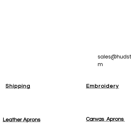
sales@hudst
m
Shipping
Embroidery
Canvas Aprons
Leather Aprons